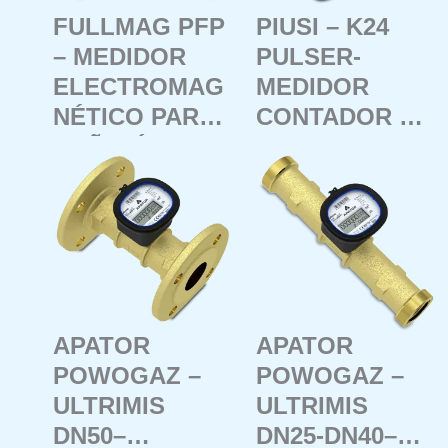
FULLMAG PFP
PIUSI – K24
– MEDIDOR
PULSER-
ELECTROMAG
MEDIDOR
NÉTICO PARA
CONTADOR DE
CAÑERÍA
LITROS CON
PARCIALMENT
SALIDA DE
E LLENA
PULSO (sin
pantalla)
APATOR
APATOR
POWOGAZ –
POWOGAZ –
ULTRIMIS
ULTRIMIS
DN50–
DN25-DN40–