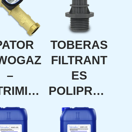
PATOR
TOBERAS
WOGAZ
FILTRANT
–
ES
TRIMIS
POLIPROP
N25-
ILENO
N40–
TIPO VL