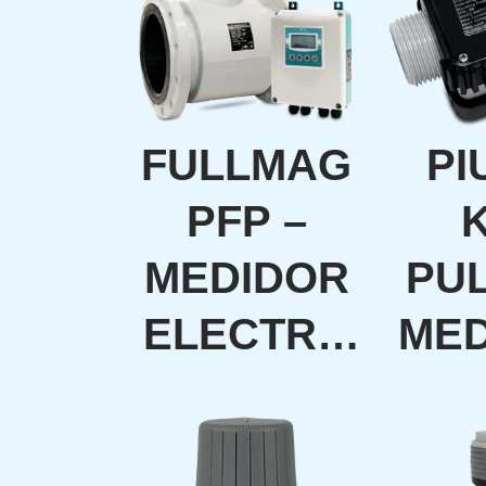
FULLMAG
PI
PFP –
MEDIDOR
PU
ELECTRO
ME
MAGNÉTI
CON
CO PARA
R