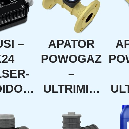
USI –
APATOR
A
K24
POWOGAZ
PO
LSER-
–
DIDOR
ULTRIMIS
UL
TADO
DN50–
D
 DE
MEDIDOR
D