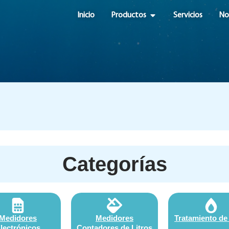
OPEN PRODUCTOS
Inicio
Productos
Servicios
No
Categorías
Medidores
Medidores
Tratamiento de
lectrónicos
Contadores de Litros